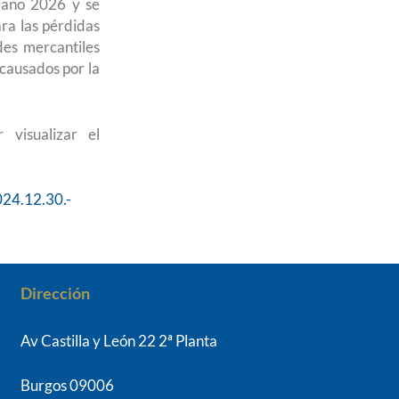
el año 2026 y se
ra las pérdidas
des mercantiles
 causados por la
 visualizar el
24.12.30.-
Dirección
Av Castilla y León 22 2ª Planta
Burgos 09006